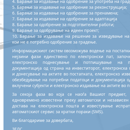
4. Барање за издавање на одобрение за употреба на град
5. Барање за издавање на одобрение за реконструкција;
6. Барање за издавање на одобрение за пренамена;
7. Барање за издавање на одобрение за адаптација
8. Барање за одобрение за подготвителни работи;
9. Барање за одобрување на идеен проект;
10. Барање за издавање на решение за изведување на
кои не е потребно одобрение за градење.
Информацискиот систем овозможува водење на постапки
нејзини фази единствено по електронски пат, започ
електронско поднесување и потпишување на по
документација од страна на инвеститорот, електронска 
и донесување на актите во постапката, електронско изв
обезбедување на потребни податоци и документација о
вклучени субјекти и електронско издавање на актите во п
За секоја фаза во која се наоѓа Вашиот предмет, 
едновремено известени преку автоматски и независен
достава на електронска пошта и известување испрат
автоматскиот сервис за кратки пораки (SMS).
Ви благодариме за довербата,
ЗЕЛС,