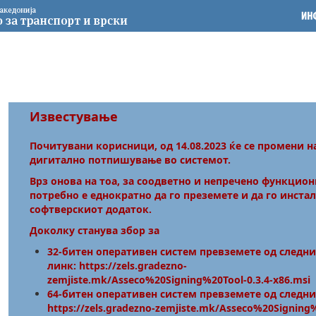
Известување
Почитувани корисници, од 14.08.2023 ќе се промени н
дигитално потпишување во системот.
Врз онова на тоа, за соодветно и непречено функцио
потребно е еднократно да го преземете и да го инста
софтверскиот додаток.
Доколку станува збор за
32-битен оперативен систем превземете од следн
линк:
https://zels.gradezno-
zemjiste.mk/Asseco%20Signing%20Tool-0.3.4-x86.msi
64-битен оперативен систем превземете од следни
https://zels.gradezno-zemjiste.mk/Asseco%20Signing